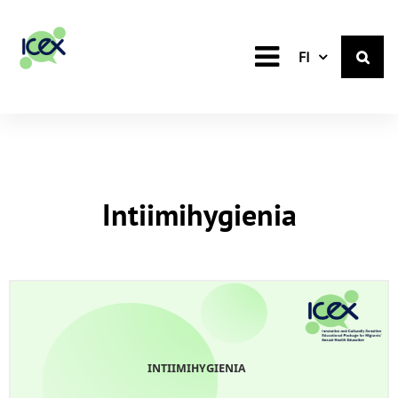
Suomi
FI
Intiimihygienia