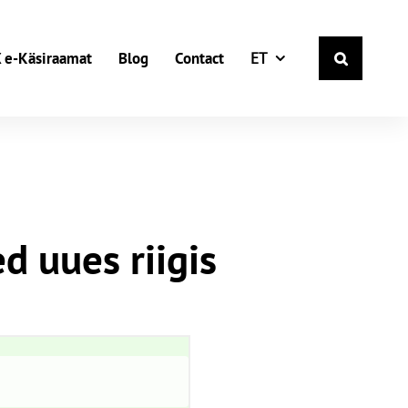
Estonian
 e-Käsiraamat
Blog
Contact
ET
d uues riigis