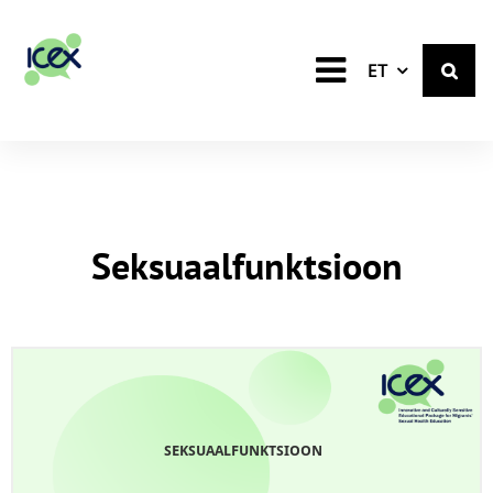
Estonian
ET
Seksuaalfunktsioon